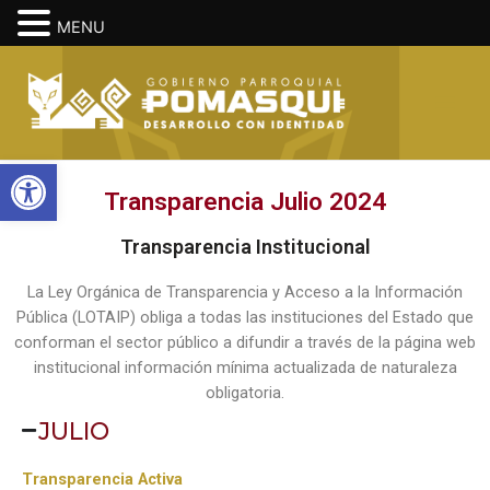
MENU
Ir
Main
al
Men
contenido
Abrir barra de herramientas
Transparencia Julio 2024
Transparencia Institucional
La Ley Orgánica de Transparencia y Acceso a la Información
Pública (LOTAIP) obliga a todas las instituciones del Estado que
conforman el sector público a difundir a través de la página web
institucional información mínima actualizada de naturaleza
obligatoria.
JULIO
Transparencia Activa