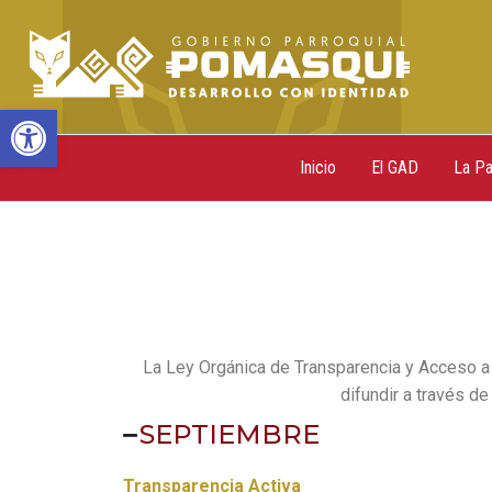
Ir
al
contenido
Abrir barra de herramientas
Inicio
El GAD
La Pa
La Ley Orgánica de Transparencia y Acceso a 
difundir a través de
SEPTIEMBRE
Transparencia Activa