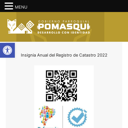
MENU
Ir
Main
al
Men
contenido
Abrir barra de herramientas
Insignia Anual del Registro de Catastro 2022