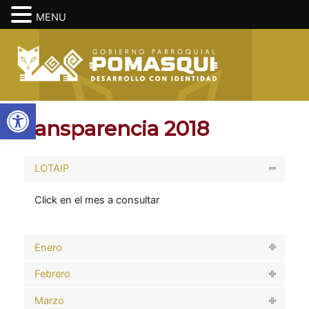
MENU
Ir
Main
al
Men
contenido
Abrir barra de herramientas
Transparencia 2018
LOTAIP
Click en el mes a consultar
Enero
Febrero
Marzo